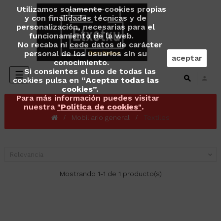
Utilizamos solamente cookies propias
y con finalidades técnicas y de
personalización, necesarias para el
funcionamiento de la web.
No recaba ni cede datos de carácter
personal de los usuarios sin su
aceptar
conocimiento.
Si consientes el uso de todas las
Navegación
☰
cookies pulsa en “
Aceptar todas las
de
cookies
”.
palanca
Para más información puedes visitar
nuestra
"
Política de cookies
"
.
Mobiliario general
Textiles
Relevancia

Mostrando 1-1 de 1 producto(s)