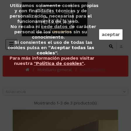
Utilizamos solamente cookies propias
y con finalidades técnicas y de
personalización, necesarias para el
funcionamiento de la web.
No recaba ni cede datos de carácter
personal de los usuarios sin su
aceptar
conocimiento.
Si consientes el uso de todas las
Navegación
☰
cookies pulsa en “
Aceptar todas las
de
cookies
”.
palanca
Para más información puedes visitar
nuestra
"
Política de cookies
"
.
Mobiliario general
Habitaciones
Relevancia

Mostrando 1-3 de 3 producto(s)