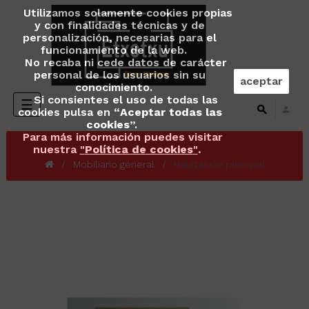
Utilizamos solamente cookies propias
y con finalidades técnicas y de
personalización, necesarias para el
funcionamiento de la web.
No recaba ni cede datos de carácter
personal de los usuarios sin su
aceptar
conocimiento.
Si consientes el uso de todas las
Navegación
☰
cookies pulsa en “
Aceptar todas las
de
cookies
”.
palanca
Para más información puedes visitar
nuestra
"
Política de cookies
"
.
Mobiliario general
Habitación principal